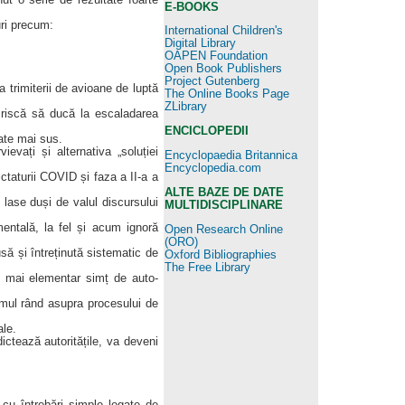
E-BOOKS
uri precum:
International Children's
Digital Library
OAPEN Foundation
Open Book Publishers
Project Gutenberg
a trimiterii de avioane de luptă
The Online Books Page
ZLibrary
 riscă să ducă la escaladarea
ENCICLOPEDII
ate mai sus.
ievați și alternativa „soluției
Encyclopaedia Britannica
Encyclopedia.com
ictaturii COVID și faza a II-a a
ALTE BAZE DE DATE
 lase duși de valul discursului
MULTIDISCIPLINARE
entală, la fel și acum ignoră
Open Research Online
(ORO)
să și întreținută sistematic de
Oxford Bibliographies
The Free Library
l mai elementar simț de auto-
mul rând asupra procesului de
le.
tează autoritățile, va deveni
cu întrebări simple legate de