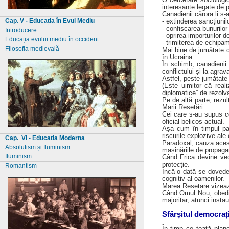
interesante legate de p
Canadienii cărora li s
- extinderea sancțiunil
Cap. V - Educația în Evul Mediu
- confiscarea bunurilor
Introducere
- oprirea importurilor 
Educația evului mediu în occident
- trimiterea de echipa
Filosofia medievală
Mai bine de jumătate di
în Ucraina.
În schimb, canadienii
conflictului și la agra
Astfel, peste jumătate
(Este uimitor că reali
diplomatice” de rezolva
Pe de altă parte, rezul
Marii Resetări.
Cei care s-au supus co
oficial belicos actual.
Așa cum în timpul pan
riscurile explozive ale
Cap. VI - Educatia Moderna
Paradoxal, cauza acest
Absolutism și Iluminism
mașinăriile de propagan
Iluminism
Când Frica devine vec
protecție.
Romantism
Încă o dată se dovede
cognitiv al oamenilor.
Marea Resetare vizeaz
Când Omul Nou, obedie
majoritar, atunci insta
Sfârșitul democraț
În timp ce toată plan