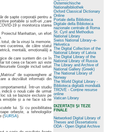
Österreichische
Nationalbibliothek
Oxford Classical Dictionary
Online
ăr de șapte corporații pentru a
Portale della Biblioteca
itive portabile și soft-uri „care
Digitale della Biblioteca
ui COVID-19 și monitoriza starea
nazionale centrale di Roma
St. Cyril and Methodius
Proiectul Manhattan, un efort
National Library
e.
Swiss National Library–e-
otul, de la viruși la memorie,
Helvetica
eni cucerirea, de către statul
The Digital Collection of the
metrică, mentală, emoțională) a
National Library of Latvia
The Digital Library of the
logice de care suntem din ce în
National Library of Russia
 Iar tot ceea ce facem azi este
The Library and Archive of
 Resursele Google includ seturi
National Gallery (Greek)
The National Library of
„Matrixul” de supraveghere al
Norway
re a dezvăluit informații din
The World Digital Library -
Biblioteca digitală mondială
omportamentul. Într-un studiu
TROVE - Conține resurse
a indică o nouă cale de urmat
online
În loc să se bazeze exclusiv pe
Vatican Library
a emoțiile și a ne face să ne
DIZERTAŢII ŞI TEZE
tele lui. Și cu posibilitatea
FINALE
oape orbește, a tehnologiilor
e (
SURSA
).
Networked Digital Library of
Theses and Dissertations
ODA - Open Digital Archive
ut o serie de rezultate foarte