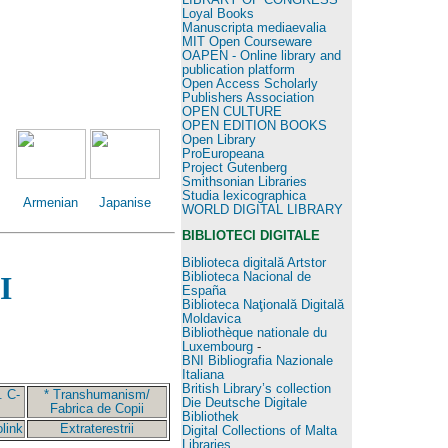
Loyal Books
Manuscripta mediaevalia
MIT Open Courseware
OAPEN - Online library and
publication platform
Open Access Scholarly
Publishers Association
OPEN CULTURE
OPEN EDITION BOOKS
Open Library
ProEuropeana
Project Gutenberg
Smithsonian Libraries
Studia lexicographica
Japanise
e
Armenian
WORLD DIGITAL LIBRARY
BIBLIOTECI DIGITALE
Biblioteca digitală Artstor
Biblioteca Nacional de
I
España
Biblioteca Naţională Digitală
Moldavica
Bibliothèque nationale du
Luxembourg
-
BNI Bibliografia Nazionale
Italiana
British Library’s collection
. C-
* Transhumanism/
Die Deutsche Digitale
Fabrica de Copii
Bibliothek
link
Extraterestrii
Digital Collections of Malta
Libraries