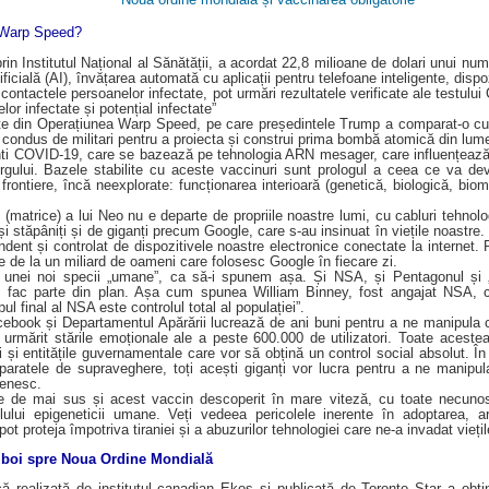
 Warp Speed?
in Institutul Național al Sănătății, a acordat 22,8 milioane de dolari unui num
ificială (AI), învățarea automată cu aplicații pentru telefoane inteligente, dispoz
i contactele persoanelor infectate, pot urmări rezultatele verificate ale testul
or infectate și potențial infectate”
te din Operațiunea Warp Speed, pe care președintele Trump a comparat-o cu 
condus de militari pentru a proiecta și construi prima bombă atomică din lum
nti COVID-19, care se bazează pe tehnologia ARN mesager, care influențează t
rgului. Bazele stabilite cu aceste vaccinuri sunt prologul a ceea ce va dev
 frontiere, încă neexplorate: funcționarea interioară (genetică, biologică, bio
 (matrice) a lui Neo nu e departe de propriile noastre lumi, cu cabluri tehno
i stăpâniți și de giganți precum Google, care s-au insinuat în viețile noastre.
dent și controlat de dispozitivele noastre electronice conectate la internet.
e de la un miliard de oameni care folosesc Google în fiecare zi.
 unei noi specii „umane”, ca să-i spunem așa. Și NSA, și Pentagonul și 
ții fac parte din plan. Așa cum spunea William Binney, fost angajat NSA, ca
pul final al NSA este controlul total al populației”.
book și Departamentul Apărării lucrează de ani buni pentru a ne manipula c
urmărit stările emoționale ale a peste 600.000 de utilizatori. Toate aceste
ii și entitățile guvernamentale care vor să obțină un control social absolut. 
aratele de supraveghere, toți acești giganți vor lucra pentru a ne manipul
ienesc.
 de mai sus și acest vaccin descoperit în mare viteză, cu toate necunoscu
olului epigeneticii umane. Veți vedeea pericolele inerente în adoptarea, ar
t proteja împotriva tiraniei și a abuzurilor tehnologiei care ne-a invadat viețil
zboi spre Noua Ordine Mondială
ă realizată de institutul canadian Ekos și publicată de Toronto Star a obțin