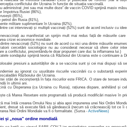
ercepția conflictului din Ucraina în funcție de situația vaccinală.
-au administrat „trei sau mai multe doze” de vaccin COVID sprijină masiv măs
or împotriva Rusiei (86%),
 rusești (85%),
de petrol din Rusia (81%),
mente militare suplimentare în Ucraina (82%).
ntre cei intervievați și multipli vaccinați (52%) sunt de acord inclusiv cu idee
 nevaccinați au manifestat un sprijin mult mai redus față de măsurile care
varea crizei economice mondiale.
 dintre nevaccinați (52%) nu sunt de acord cu nici una dintre măsurile enumer
zatorii cercetării sociologice nu au considerat necesar să ofere celor interv
re a conflictului, prezentându-le doar propuneri care duc la inflamarea lui.)
tatele sondajului sprijină teoria că Războiul din Ucraina este o continuare a D
losalei presiuni a autorităților de a se vaccina sunt și cei mai dispuși să se
demiei au ignorat cu ușurătate riscurile vaccinării cu o substanță experim
 escaladării Războiului din Ucraina.
ei stări de inconștiență în fața riscurilor este FRICA. O stare de teroare indu
dă în ultimii ani.
ină cu Disperarea (ca Ucraina cu Rusia), rațiunea dispare, anihilând și ce
ște că Marea Resetare este programată să producă modificări masive în pri
ă mai întâi crearea Omului Nou și abia apoi impunerea unei Noi Ordini Mondia
nt, dresat să execute fără să gândească (necum să crâcnească) tot ce îi dic
urarea Noii Ordini Mondiale va fi o formalitate. (Sursa -
ActiveNews)
iei și „noua” ordine mondială
eta se luptă cu virusul SARS COV-2 iar majoritatea oamenilor se preocupă 