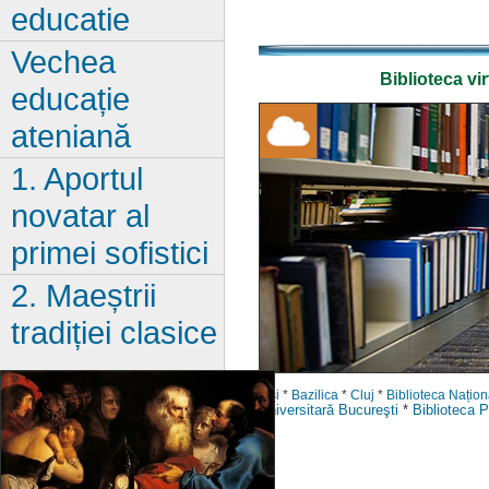
educatie
Vechea
Biblioteca vi
educație
ateniană
1. Aportul
novatar al
primei sofistici
2. Maeștrii
tradiției clasice
Iași
*
Bazilica
*
Cluj
*
Biblioteca Națio
Universitară Bucureşti
*
Biblioteca P