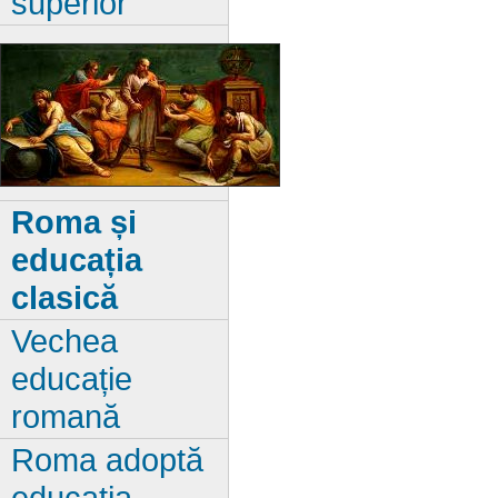
superior
Roma și
educația
clasică
Vechea
educație
romană
Roma adoptă
educația