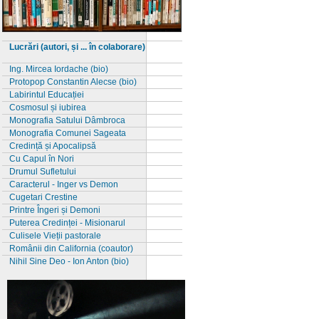
Lucrări (autori, și ... în colaborare)
Ing. Mircea Iordache (bio)
Protopop Constantin Alecse (bio)
Labirintul Educației
Cosmosul și iubirea
Monografia Satului Dâmbroca
Monografia Comunei Sageata
Credință și Apocalipsă
Cu Capul în Nori
Drumul Sufletului
Caracterul - Inger vs Demon
Cugetari Crestine
Printre Îngeri și Demoni
Puterea Credinței - Misionarul
Culisele Vieții pastorale
Românii din California (coautor)
Nihil Sine Deo - Ion Anton (bio)