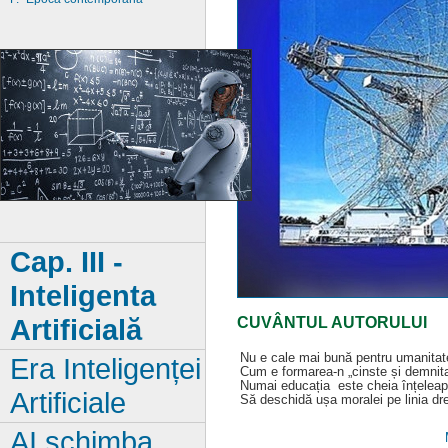
Cap. III
-
Inteligenta
Artificială
CUVÂNTUL AUTORULUI
Nu e cale mai bună pentru umanitat
Era Inteligenței
Cum e formarea-n „cinste și demnita
Numai educația este cheia înțeleap
Artificiale
Să deschidă ușa moralei pe linia dr
AI schimba