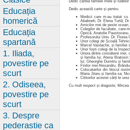
Dedic cartea familiei mele și rudelor
Educația
Dedic această carte și pentru:
Medicii care m-au tratat cu 
homerică
Ababneh; Dr. Elena Turtă; Dr
Amicilor mei de peste ocean, 
Colegilor de facultate, care-
Educația
Oprică, Anatolie Paustovanu, C
Profesorului Univ. Dr. Florea 
spartană
Unor colegi de Școală Tehnică
Marcel Vasilache, și familiei s
Unor foști colegi de la Inspect
1. Iliada,
Unora dintre consătenii mei, c
și familia lui; Atena Bratosi
povestire pe
lui; Gheorghe Dumitru și famili
Finilor mei Alexandru, Brânduș
Colocatarilor din blocul nost
scurt
Maria Jitaru și familia sa; Nic
Cititorilor acestei cărți le ure
2. Odiseea,
Cu mult respect și dragoste, Mirc
povestire pe
scurt
3. Despre
pederastie ca