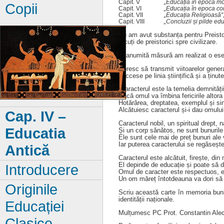
Capit. V
„Educația în epoca m
Copii
Capit. VI
„Educația în epoca c
Capit. VII
„Educația Religioasă″
Capit. VIII
„Concluzii și pilde ed
Nu am avut substanța pentru Preistori
făcuți de preistorici spre civilizare.
În anumită măsură am realizat o esenț
Doresc să transmit viitoarelor genera
succese pe linia științifică și a ținu
„Caracterul este la temelia demnități
Dacă omul va îmbina fericirile altora
Hotărârea, dreptatea, exemplul și sin
Alcătuiesc caracterul și-i dau omului
Cap. IV –
Caracterul nobil, un spiritual drept, 
Educatia
Și un corp sănătos, ne sunt bunurile
Ele sunt cele mai de preț bunuri ale v
Iar puterea caracterului se regăsește
Antică
Caracterul este alcătuit, firește, din 
El depinde de educație și poate să d
Introducere
Omul de caracter este respectuos, e 
Un om măreț întotdeauna va dori să 
Originile
Scriu această carte în memoria bunici
identității naționale.
Educației
Mulțumesc PC Prot. Constantin Alecse
Clasice