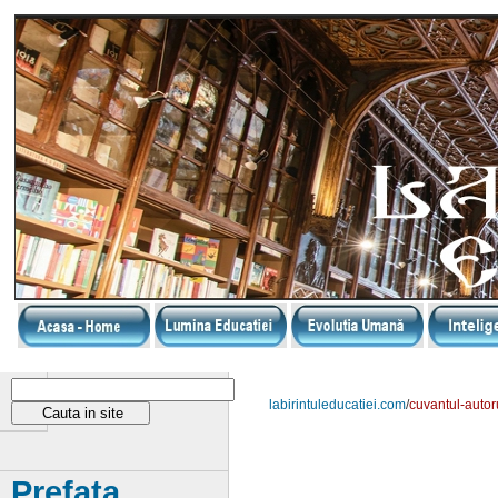
labirintuleducatiei.com
/
cuvantul-autor
Prefața