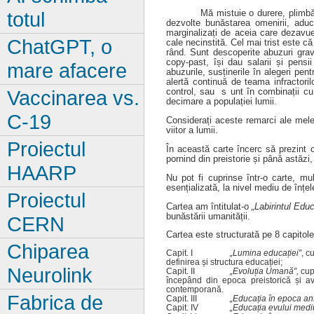
totul
Mă mistuie o durere, plimbătoare p
dezvolte bunăstarea omenirii, aduc
marginalizați de aceia care dezavu
ChatGPT, o
cale necinstită. Cel mai trist este c
rând. Sunt descoperite abuzuri grave
copy-past, își dau salarii și pensi
mare afacere
abuzurile, susținerile în alegeri pe
alertă continuă de teama infractorilo
Vaccinarea vs.
control, sau s unt în combinații cu 
decimare a populației lumii.
C-19
Considerați aceste remarci ale mele 
viitor a lumii.
Proiectul
În această carte încerc să prezint c
pornind din preistorie și până astăzi
HAARP
Nu pot fi cuprinse într-o carte, mu
esențializată, la nivel mediu de înțel
Proiectul
Cartea am întitulat-o
„Labirintul Educ
bunăstării umanității.
CERN
Cartea este structurată pe 8 capitole
Chiparea
Capit. I
„Lumina educației″
, c
definirea și structura educației;
Neurolink
Capit. II
„Evoluția Umană″,
cup
începând din epoca preistorică și a
contemporană.
Fabrica de
Capit. III
„Educația în epoca ant
Capit. IV
„Educația evului medi