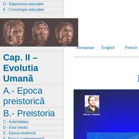
D.- Etapizarea educației
E.- Cronologia educației
Romanian
English
French
Cap. II –
Evolutia
Umană
A.- Epoca
preistorică
B.- Preistoria
C.- Antichitatea
D.- Evul mediu
E.- Epoca modernă
F.- Epoca contemporană