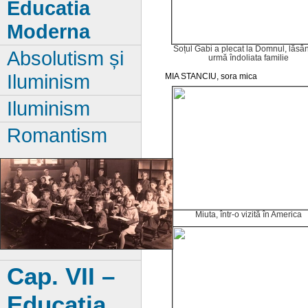
Educatia
Moderna
Soțul Gabi a plecat la Domnul, lăsâ
Absolutism și
urmă îndoliata familie
Iluminism
MIA STANCIU, sora mica
Iluminism
Romantism
Miuta, într-o vizită în America
Cap. VII –
Educatia