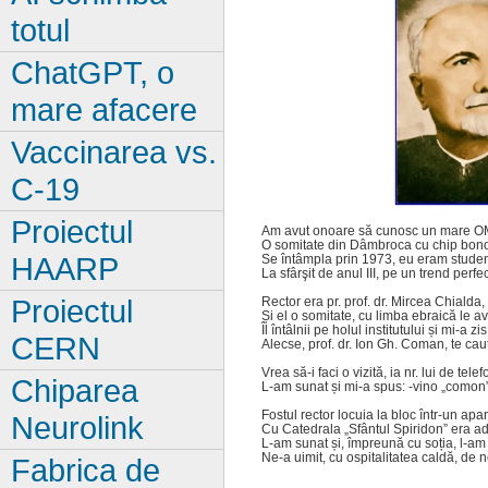
totul
ChatGPT, o
mare afacere
Vaccinarea vs.
C-19
Proiectul
Am avut onoare să cunosc un mare O
O somitate din Dâmbroca cu chip bon
HAARP
Se întâmpla prin 1973, eu eram studen
La sfârşit de anul III, pe un trend perfec
Proiectul
Rector era pr. prof. dr. Mircea Chialda,
Și el o somitate, cu limba ebraică le a
Îl întâlnii pe holul institutului și mi-a zis
CERN
Alecse, prof. dr. Ion Gh. Coman, te cau
Vrea să-i faci o vizită, ia nr. lui de telef
Chiparea
L-am sunat și mi-a spus: -vino „comon”
Fostul rector locuia la bloc într-un apa
Neurolink
Cu Catedrala „Sfântul Spiridon” era ad
L-am sunat și, împreună cu soția, l-am v
Ne-a uimit, cu ospitalitatea caldă, de n
Fabrica de