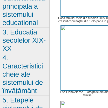
principala a
sistemului
Casa familiei mele din Mission Hills, 
educational
crescut copii noștri, din 1995 până în 
3. Educatia
secolelor XIX-
XX
4.
Caracteristici
cheie ale
sistemului de
învățământ
Psa Elena Alecse - Fotografie din a
familiei
5. Etapele