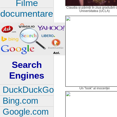
Filme
Claudia și părinții în ziua graduării 
documentare
Universitatea (UCLA)
Search
Engines
DuckDuckGo
Un "look" al inocenței
Bing.com
Google.com