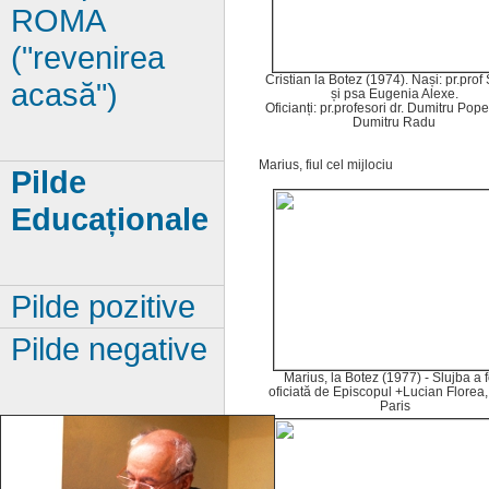
ROMA
("revenirea
Cristian la Botez (1974). Nași: pr.prof
acasă")
și psa Eugenia Alexe.
Oficianți: pr.profesori dr. Dumitru Pop
Dumitru Radu
Marius, fiul cel mijlociu
Pilde
Educaționale
Pilde pozitive
Pilde negative
Marius, la Botez (1977) - Slujba a f
oficiată de Episcopul +Lucian Florea,
Paris