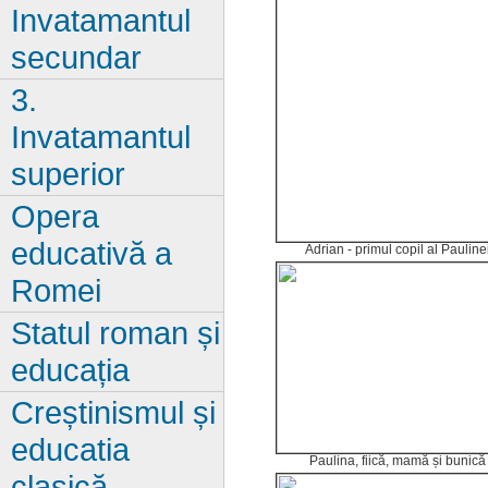
Invatamantul
secundar
3.
Invatamantul
superior
Opera
educativă a
Adrian - primul copil al Pauline
Romei
Statul roman și
educația
Creștinismul și
educatia
Paulina, fiică, mamă și bunică
clasică