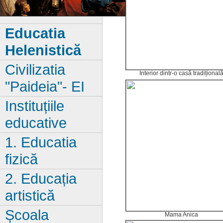
Educatia
Helenistică
Civilizatia
Interior dintr-o casă tradițional
"Paideia"- EI
Instituțiile
educative
1. Educatia
fizică
2. Educația
artistică
Școala
Mama Anica