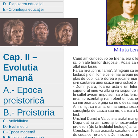
D.- Etapizarea educației
E.- Cronologia educației
Cap. II –
Când am cunoscut-o pe Elena, era o fet
sclipiri ale fiorilor dragostei. Poate c
Evolutia
aflat mai târziu.
Parcă m-a „prins flama″. Simțeam că oc
fâstâcit și din florile ce le mai aveam p
Umană
glas de copil care dorea o jucărie mai
și-n căutarea unei scuze mi-a sclipit o 
- Domnișoară, floarea asta e un trifo
A.- Epoca
superiorul meu va afla și va răspunde 
În suflet aveam impulsuri să o fac feric
preistorică
m-am prezentat și i-am oferit un buchet
că îmi poartă de grijă să nu o dezamă
Am simțit că mama ei mă simpatizează și 
B.- Preistoria
cunoștință de cauză sau nu, dânsa a făcu
fost.
Unchiul Dumitru Vâlcu s-a arătat mai gri
C.- Antichitatea
După datină am cerut și binecuvântarea
D.- Evul mediu
profesori (de la Institutul teologic) ai t
Concluzii: Toată această căsătorie a a
E.- Epoca modernă
de ceea ce ne-a oferit Dumnezeu prin 
F.- Epoca contemporană