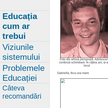
Educația
cum ar
trebui
Viziunile
sistemului
Foto din arhiva personală. Adolescen
continuă schimbare. În câțiva ani, și-a
Problemele
locul.
Gabriella, fiica cea mare
Educației
Câteva
recomandări