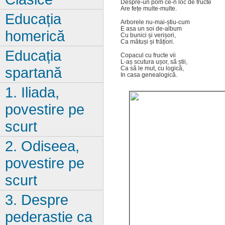
Despre-un pom ce-n loc de fructe
Are fețe multe-multe.
Educația
Arborele nu-mai-știu-cum
E asa un soi de-album
homerică
Cu bunici și verișori,
Ca mătuși și frățiori.
Educația
Copacul cu fructe vii
L-aș scutura ușor, să știi,
spartană
Ca să le mut, cu logică,
In casa genealogică.
1. Iliada,
povestire pe
scurt
2. Odiseea,
povestire pe
scurt
3. Despre
pederastie ca