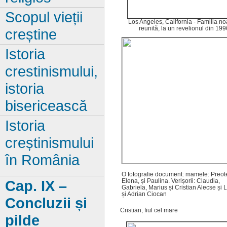
Scopul vieții
Los Angeles, California - Familia no
reunită, la un revelionul din 199
creștine
Istoria
crestinismului,
istoria
bisericească
Istoria
creștinismului
în România
O fotografie document: mamele: Preo
Elena, și Paulina. Verișorii: Claudia,
Cap. IX –
Gabriela, Marius și Cristian Alecse și L
și Adrian Ciocan
Concluzii și
Cristian, fiul cel mare
pilde