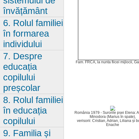
sistemului de
învățământ
6. Rolul familiei
în formarea
individului
7. Despre
Fam. FRCA, la nunta fiicei mijlocii, Ga
educația
copilului
preșcolar
8. Rolul familiei
în educația
România 1979 - Surorile psei Elena: A
Minodora (Marius în spate),
copilului
verisorii: Cristian, Adrian, Liliana și 
Enache
9. Familia și