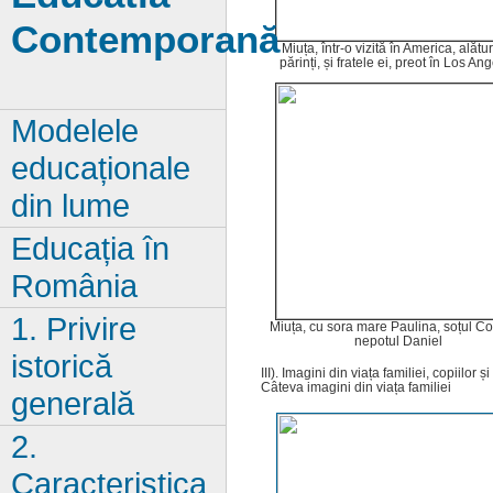
Contemporană
Miuța, într-o vizită în America, alătur
părinți, și fratele ei, preot în Los An
Modelele
educaționale
din lume
Educația în
România
1. Privire
Miuța, cu sora mare Paulina, soțul Cos
nepotul Daniel
istorică
III). Imagini din viața familiei, copiilor ș
Câteva imagini din viața familiei
generală
2.
Caracteristica