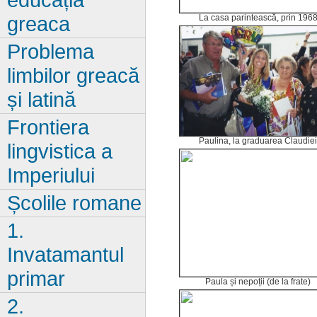
greaca
La casa parintească, prin 196
Problema
limbilor greacă
și latină
Frontiera
Paulina, la graduarea Claudie
lingvistica a
Imperiului
Școlile romane
1.
Invatamantul
primar
Paula și nepoții (de la frate)
2.