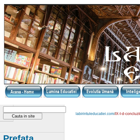
labirintuleducatiei.com
/
IX-I-d-concluzi
Prefața