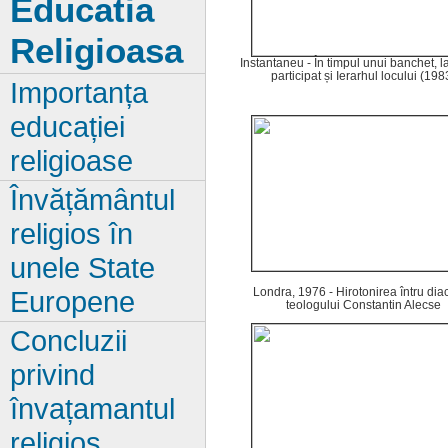
Educatia
Religioasa
Instantaneu - În timpul unui banchet, l
participat și Ierarhul locului (198
Importanța
educației
religioase
Învățământul
religios în
unele State
Londra, 1976 - Hirotonirea întru dia
Europene
teologului Constantin Alecse
Concluzii
privind
învațamantul
religios