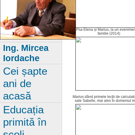
Psa Elena și Marius, la un evenime
familie (2014)
Ing. Mircea
Iordache
Cei șapte
ani de
acasă
Marius dând primele lecții de calculator
sale Sabelle, mai ales în domeniul m
Educația
primită în
școli