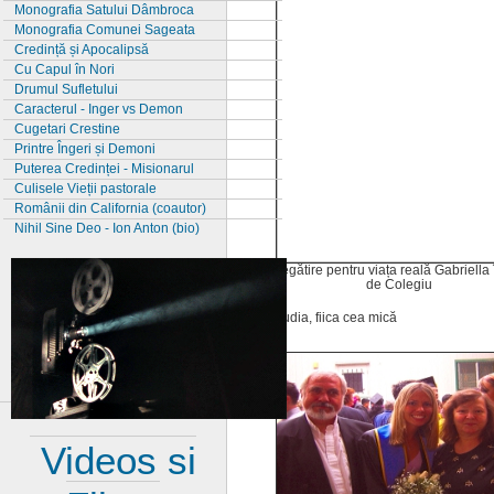
Monografia Satului Dâmbroca
Monografia Comunei Sageata
Credință și Apocalipsă
Cu Capul în Nori
Drumul Sufletului
Caracterul - Inger vs Demon
Cugetari Crestine
Printre Îngeri și Demoni
Puterea Credinței - Misionarul
Culisele Vieții pastorale
Românii din California (coautor)
Nihil Sine Deo - Ion Anton (bio)
Pregătire pentru viața reală Gabriella 
de Colegiu
Claudia, fiica cea mică
Videos si