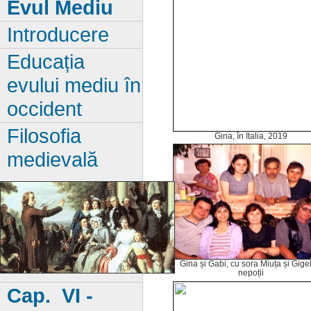
Evul Mediu
Introducere
Educația
evului mediu în
occident
Filosofia
Gina, în Italia, 2019
medievală
Gina și Gabi, cu sora Miuța și Gigel
nepoții
Cap. VI -