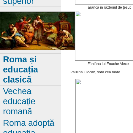
superior
Țărancă în războiul de țesut
Roma și
Fântâna lui Enache Alexe
educația
Paulina Ciocan, sora cea mare
clasică
Vechea
educație
romană
Roma adoptă
educația