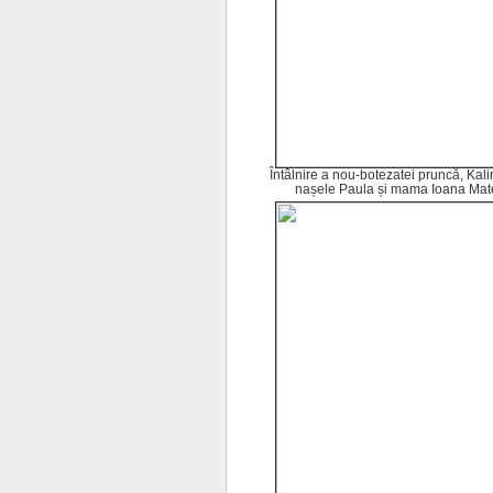
Întâlnire a nou-botezatei pruncă, Kali
nașele Paula și mama Ioana Mat