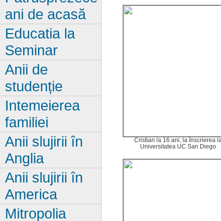
ani de acasă
Educatia la
Seminar
Anii de
studenție
Intemeierea
familiei
Anii slujirii în
Cristian la 16 ani, la înscrierea l
Universitatea UC San Diego
Anglia
Anii slujirii în
America
Mitropolia