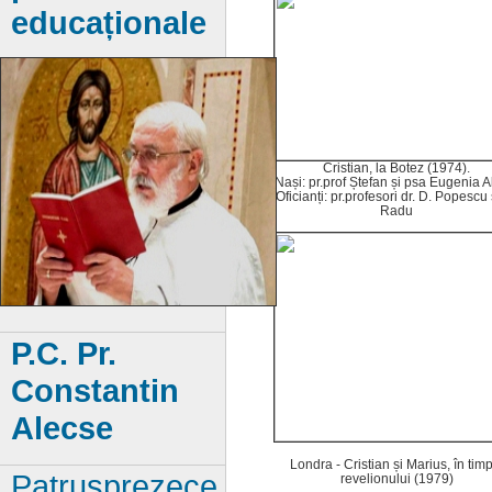
educaționale
Cristian, la Botez (1974).
Nași: pr.prof Ștefan și psa Eugenia A
Oficianți: pr.profesori dr. D. Popescu 
Radu
P.C. Pr.
Constantin
Alecse
Londra - Cristian și Marius, în tim
Patrusprezece
revelionului (1979)