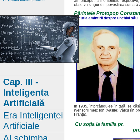
am priceput la momentele respective, 
observa singur din povestirea sumară a 
Părintele Protopop Constan
bucuria amintirii despre unchiul său
Cap. III
-
Inteligenta
Artificială
În 1935, întorcându-se în țară, se căs
(verișorii mei): Ion (Vasile) Vâlcu (în 
Era Inteligenței
Franța).
Artificiale
Cu soţia la familia pr.
pro
AI schimba