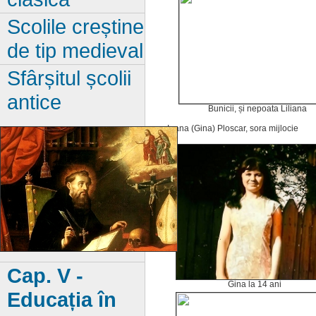
Scolile creștine
de tip medieval
Sfârșitul școlii
antice
Bunicii, și nepoata Liliana
Ioana (Gina) Ploscar, sora mijlocie
Cap. V -
Gina la 14 ani
Educația în