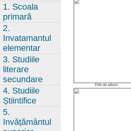
1. Scoala
primară
2.
Invatamantul
elementar
3. Studiile
literare
secundare
Foto de album
4. Studiile
Știintifice
5.
Invățământul