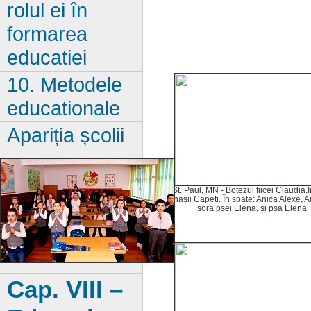
rolul ei în
formarea
educatiei
10. Metodele
educationale
Apariția școlii
St. Paul, MN - Botezul fiicei Claudia.Î
nașii Capeti. În spate: Anica Alexe, A
sora psei Elena, și psa Elena
Cap. VIII –