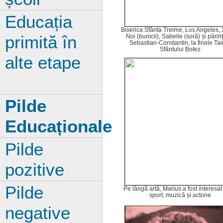
Educația
Biserica Sfânta Treime, Los Angeles, 
primită în
Noi (bunicii), Sabelle (soră) și părinți
Sebastian-Constantin, la finele Tai
Sfântului Botez
alte etape
Pilde
Educaționale
Pilde
pozitive
Pilde
Pe lângă artă, Marius a fost interesat
sport, muzică și actorie
negative