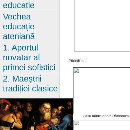
educatie
Vechea
educație
ateniană
1. Aportul
novatar al
Părinții mei
primei sofistici
2. Maeștrii
tradiției clasice
Casa bunicilor din Dâmbroca