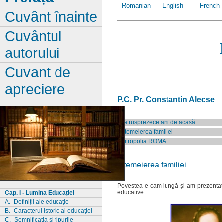
Romanian
English
French
Cuvânt înainte
Cuvântul
autorului
Cuvant de
apreciere
P.C. Pr. Constantin Alecse
Patrusprezece ani de acasă
Intemeierea familiei
Mitropolia ROMA
Intemeierea familiei
Povestea e cam lungă și am prezentat-o
educative:
Cap. I - Lumina Educației
A.- Definiții ale educație
B.- Caracterul istoric al educației
C.- Semnificația si tipurile