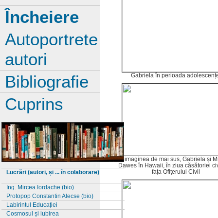
Încheiere
Autoportrete
autori
Gabriela în perioada adolescenț
Bibliografie
Cuprins
În imaginea de mai sus, Gabriela și M
Dawes în Hawaii, în ziua căsătoriei civ
fața Ofițerului Civil
Lucrări (autori, și ... în colaborare)
Ing. Mircea Iordache (bio)
Protopop Constantin Alecse (bio)
Labirintul Educației
Cosmosul și iubirea